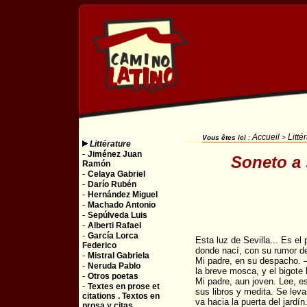
Accueil
Litté
Vous êtes ici
:
>
Littérature
-
Jiménez Juan
Soneto a 
Ramón
-
Celaya Gabriel
-
Darío Rubén
-
Hernández Miguel
-
Machado Antonio
-
Sepúlveda Luis
-
Alberti Rafael
-
García Lorca
Esta luz de Sevilla... Es el 
Federico
donde nací, con su rumor de
-
Mistral Gabriela
Mi padre, en su despacho. —
-
Neruda Pablo
la breve mosca, y el bigote
-
Otros poetas
Mi padre, aun joven. Lee, es
-
Textes en prose et
sus libros y medita. Se leva
citations . Textos en
va hacia la puerta del jardí
prosa y citas