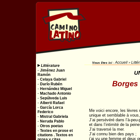
Accueil
Litté
Vous êtes ici
:
>
Littérature
-
Jiménez Juan
U
Ramón
-
Celaya Gabriel
Borges 
-
Darío Rubén
-
Hernández Miguel
-
Machado Antonio
-
Sepúlveda Luis
-
Alberti Rafael
-
García Lorca
Me voici encore, les lèvres
Federico
unique et semblable à vous,
-
Mistral Gabriela
J’ai persévéré dans l’à-peu
-
Neruda Pablo
et dans l’intimité de la peine
-
Otros poetas
J’ai traversé la mer.
-
Textes en prose et
J’ai connu bien des pays ;
citations . Textos en
j’ai vu une femme et deux 
prosa y citas