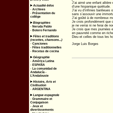
J’ai aimé une enfant altière 
Actualité-Infos
d’une hispanique quiétude.
-
Archives
J’ai vu d’infinies banlieues 
-
Présentation du
sans s’assouvir une immorta
collège
J’ai goûté à de nombreux m
Je crois profondément que c
Biographies
je ne verrai ni ne ferai de n
-
Neruda Pablo
Je crois que mes journées e
-
Botero Fernando
en pauvreté comme en riche
Fêtes et traditions
Dieu et celles de tous les 
(recettes, chansons...)
-
Canciones
Jorge Luis Borges
-
Fêtes traditionnelles
-
Recetas de cocina
Géographie
-
América Latina
-
ESPAÑA
-
La comunidad de
Andalucía -
L’Andalousie
Histoire, Arts et
Civilisation
-
ARGENTINA
Langue espagnole
-
Grammaire et
Conjugaison
-
Jeux et
divertissements