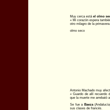
Muy cerca está
el olmo se
« Mi corazón espera también 
otro milagro de la primavera
olmo seco
Antonio Machado muy afecta
« Guardo de allí recuerdo 
que la muerte me arrebató a
Se fue a
Baeza
(Andalucía
sus clases de francés.