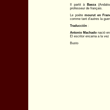
Il partit à
Baeza
(Andalou
professeur de français.
Le poète
mourut en Franc
comme tant d’autres la guer
Traducción
:
Antonio Machado
nació en 
El escritor encarna a la ve
Busto