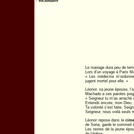
-
Vocabulaire
Tous les articles de
la rubrique :
Le mariage dura peu de tem
Lors d’un voyage à Paris M
« Les médecins m’ordonnen
jugent mortel pour elle. »
Léonor, sa jeune épouse, l’
Machado a ses paroles poig
« Seigneur tu m’as arraché c
Entends encore, mon Dieu,
Ta volonté s’est faite, Seig
Seigneur, nous voilà seuls 
Léonor repose dans le
cime
de Soria, garde le sommeil 
Les restes de la jeune ép
de l’église.