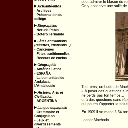
peut admirer le blason du roi
On y conserve une salle de c
Actualité-Infos
-
Archives
-
Présentation du
collège
Biographies
-
Neruda Pablo
-
Botero Fernando
Fêtes et traditions
(recettes, chansons...)
-
Canciones
-
Fêtes traditionnelles
-
Recetas de cocina
Géographie
-
América Latina
-
ESPAÑA
-
La comunidad de
Andalucía -
L’Andalousie
Tout près, un buste de Mach
« A poser des questions sur
Histoire, Arts et
ne perds pas ton temps…
Civilisation
et à des questions sans ré
-
ARGENTINA
qui pourra t’apporter la solut
Langue espagnole
-
En 1909 il se marie à 34 a
Grammaire et
Conjugaison
Leonor Machado
-
Jeux et
divertissements