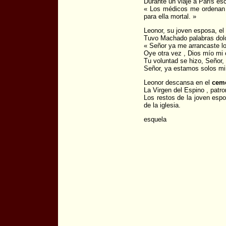
Durante un viaje a París es
« Los médicos me ordenan 
para ella mortal. »
Leonor, su joven esposa, el
Tuvo Machado palabras dol
« Señor ya me arrancaste l
Oye otra vez , Dios mío mi 
Tu voluntad se hizo, Señor, 
Señor, ya estamos solos mi 
Leonor descansa en el
ceme
La Virgen del Espino , patro
Los restos de la joven esp
de la iglesia.
esquela