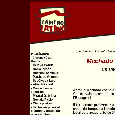
Accueil
Histo
Vous êtes ici
:
>
Littérature
-
Jiménez Juan
Machado 
Ramón
-
Celaya Gabriel
-
Un amo
Darío Rubén
-
Hernández Miguel
-
Machado Antonio
-
Sepúlveda Luis
-
Alberti Rafael
-
García Lorca
Antonio Machado
est né à 
Federico
Cet écrivain renommé, illu
-
Mistral Gabriela
l’Espagne !
-
Neruda Pablo
-
Otros poetas
Il fut nommé
professeur à
-
Textes en prose et
chaire de
français à l’Instit
citations . Textos en
L’édifice baroque date du X
prosa y citas