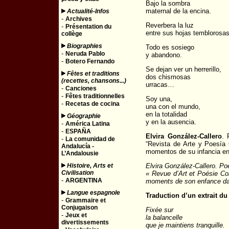
Bajo la sombra
maternal de la encina.
Actualité-Infos
-
Archives
Reverbera la luz
-
Présentation du
entre sus hojas temblorosas
collège
Biographies
Todo es sosiego
-
Neruda Pablo
y abandono.
-
Botero Fernando
Se dejan ver un herrerillo,
Fêtes et traditions
dos chismosas
(recettes, chansons...)
urracas…
-
Canciones
-
Fêtes traditionnelles
Soy una,
-
Recetas de cocina
una con el mundo,
en la totalidad
Géographie
y en la ausencia.
-
América Latina
-
ESPAÑA
Elvira González-Callero
. 
-
La comunidad de
“Revista de Arte y Poesía
Andalucía -
momentos de su infancia en 
L’Andalousie
Histoire, Arts et
Elvira González-Callero. Po
Civilisation
« Revue d’Art et Poésie Col
-
ARGENTINA
moments de son enfance dan
Langue espagnole
Traduction d’un extrait d
-
Grammaire et
Conjugaison
Fixée sur
-
Jeux et
la balancelle
divertissements
que je maintiens tranquille.