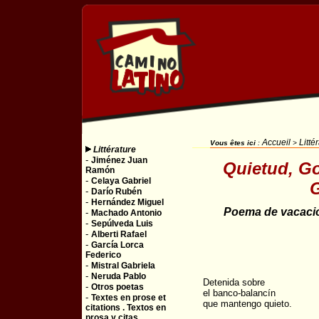
Accueil
Litté
Vous êtes ici
:
>
Littérature
-
Jiménez Juan
Quietud, Go
Ramón
-
Celaya Gabriel
G
-
Darío Rubén
-
Hernández Miguel
Poema de vacaci
-
Machado Antonio
-
Sepúlveda Luis
-
Alberti Rafael
-
García Lorca
Federico
-
Mistral Gabriela
-
Neruda Pablo
Detenida sobre
-
Otros poetas
el banco-balancín
-
Textes en prose et
que mantengo quieto.
citations . Textos en
prosa y citas