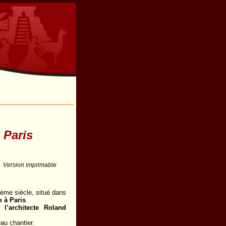
 Paris
Version imprimable
Ième siècle, situé dans
 à Paris
.
 à
l’architecte Roland
u chantier.