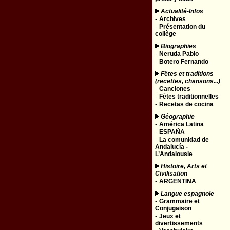
Actualité-Infos
-
Archives
-
Présentation du
collège
Biographies
-
Neruda Pablo
-
Botero Fernando
Fêtes et traditions
(recettes, chansons...)
-
Canciones
-
Fêtes traditionnelles
-
Recetas de cocina
Géographie
-
América Latina
-
ESPAÑA
-
La comunidad de
Andalucía -
L’Andalousie
Histoire, Arts et
Civilisation
-
ARGENTINA
Langue espagnole
-
Grammaire et
Conjugaison
-
Jeux et
divertissements