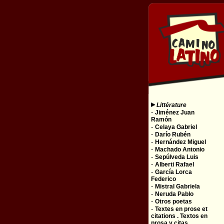
Littérature
-
Jiménez Juan
Ramón
-
Celaya Gabriel
-
Darío Rubén
-
Hernández Miguel
-
Machado Antonio
-
Sepúlveda Luis
-
Alberti Rafael
-
García Lorca
Federico
-
Mistral Gabriela
-
Neruda Pablo
-
Otros poetas
-
Textes en prose et
citations . Textos en
prosa y citas