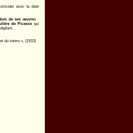
oïncider avec la date
ction de ses œuvre
s :
culière de Picasso
qui
igliani
…
rt du torero
», (1933)