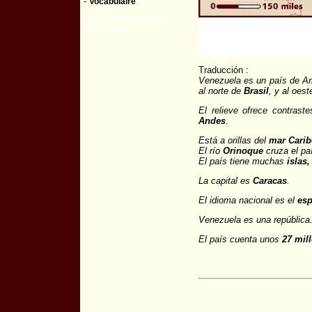
-
Vocabulaire
Tous les articles de
la rubrique :
Traducción :
Venezuela es un país de Am
al norte de
Brasil
, y al oes
El relieve ofrece contrast
Andes
.
Está a orillas del
mar Carib
El río
Orinoque
cruza el pa
El país tiene muchas
islas,
La capital es
Caracas
.
El idioma nacional es el
esp
Venezuela es una república
El país cuenta unos
27 mil