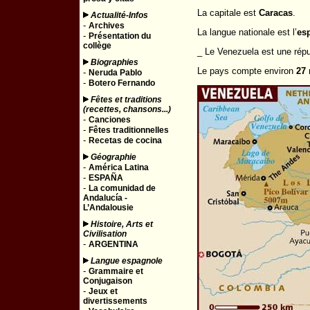
La capitale est
Caracas
.
Actualité-Infos
-
Archives
La langue nationale est l’
es
-
Présentation du
collège
_ Le Venezuela est une répu
Biographies
Le pays compte environ
27 
-
Neruda Pablo
-
Botero Fernando
Fêtes et traditions
(recettes, chansons...)
-
Canciones
-
Fêtes traditionnelles
-
Recetas de cocina
Géographie
-
América Latina
-
ESPAÑA
-
La comunidad de
Andalucía -
L’Andalousie
Histoire, Arts et
Civilisation
-
ARGENTINA
Langue espagnole
-
Grammaire et
Conjugaison
-
Jeux et
divertissements