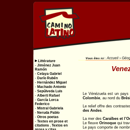
Accueil
Géog
Vous êtes ici
:
>
Littérature
-
Jiménez Juan
Venez
Ramón
-
Celaya Gabriel
-
Darío Rubén
-
Hernández Miguel
-
Machado Antonio
-
Sepúlveda Luis
Le Vénézuela est un pays d
-
Alberti Rafael
Colombie
, au nord du
Brési
-
García Lorca
Federico
Le relief offre des contraste
-
Mistral Gabriela
des Andes
.
-
Neruda Pablo
-
Otros poetas
La mer des
Caraïbes et l’O
-
Textes en prose et
Le fleuve
Orinoque
qui trav
citations . Textos en
Le pays comporte de nomb
prosa y citas