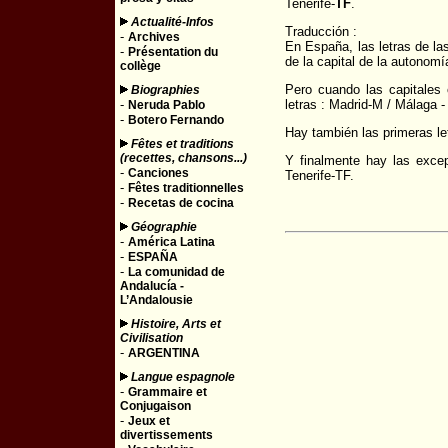
Tenerife-
TF
.
Actualité-Infos
Traducción :
-
Archives
En España, las letras de la
-
Présentation du
de la capital de la autonomí
collège
Pero cuando las capitales
Biographies
-
letras : Madrid-M / Málaga 
Neruda Pablo
-
Botero Fernando
Hay también las primeras l
Fêtes et traditions
(recettes, chansons...)
Y finalmente hay las exce
-
Canciones
Tenerife-TF.
-
Fêtes traditionnelles
-
Recetas de cocina
Géographie
-
América Latina
-
ESPAÑA
-
La comunidad de
Andalucía -
L’Andalousie
Histoire, Arts et
Civilisation
-
ARGENTINA
Langue espagnole
-
Grammaire et
Conjugaison
-
Jeux et
divertissements