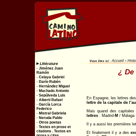
Accueil
Histo
Vous êtes ici
:
>
Littérature
-
Jiménez Juan
¿ De
Ramón
-
Celaya Gabriel
-
Darío Rubén
-
Hernández Miguel
-
Machado Antonio
-
Sepúlveda Luis
En Espagne, les lettres de
-
Alberti Rafael
lettre de la capitale de l’
-
García Lorca
Federico
Mais quand des capitales
-
Mistral Gabriela
lettres
: Madrid-
M
/ Málaga
-
Neruda Pablo
-
Otros poetas
Il y a aussi les premières l
-
Textes en prose et
citations . Textos en
Et finalement il y a des
ex
prosa y citas