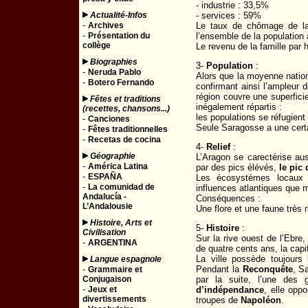
- industrie : 33,5%
Actualité-Infos
- services : 59%
-
Archives
Le taux de chômage de la 
-
Présentation du
l’ensemble de la population 
collège
Le revenu de la famille par 
Biographies
3-
Population
:
-
Neruda Pablo
Alors que la moyenne nation
-
Botero Fernando
confirmant ainsi l’ampleur d
région couvre une superfici
Fêtes et traditions
inégalement répartis :
(recettes, chansons...)
les populations se réfugient
-
Canciones
Seule Saragosse a une certa
-
Fêtes traditionnelles
-
Recetas de cocina
4-
Relief
:
Géographie
L’Aragon se carectérise au
-
América Latina
par des pics élévés,
le pic
-
ESPAÑA
Les écosystèmes locaux 
-
La comunidad de
influences atlantiques que 
Andalucía -
Conséquences :
L’Andalousie
Une flore et une faune très r
Histoire, Arts et
5-
Histoire
:
Civilisation
Sur la rive ouest de l’Ebre
-
ARGENTINA
de quatre cents ans, la cap
La ville possède toujours
Langue espagnole
-
Pendant la
Reconquête
, S
Grammaire et
Conjugaison
par la suite, l’une des
-
Jeux et
d’indépendance
, elle opp
divertissements
troupes de
Napoléon
.