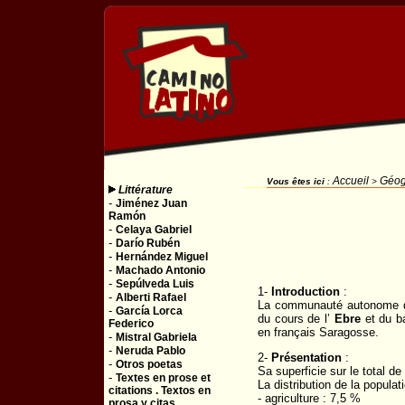
Accueil
Géog
Vous êtes ici
:
>
Littérature
-
Jiménez Juan
Ramón
-
Celaya Gabriel
-
Darío Rubén
-
Hernández Miguel
-
Machado Antonio
-
Sepúlveda Luis
1-
Introduction
:
-
Alberti Rafael
La communauté autonome d’ 
-
García Lorca
du cours de l’
Ebre
et du ba
Federico
en français Saragosse.
-
Mistral Gabriela
-
Neruda Pablo
2-
Présentation
:
-
Otros poetas
Sa superficie sur le total d
-
Textes en prose et
La distribution de la populat
citations . Textos en
- agriculture : 7,5 %
prosa y citas