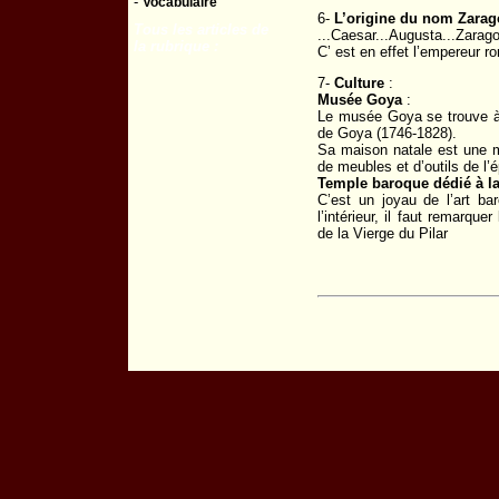
-
Vocabulaire
6-
L’origine du nom Zarag
Tous les articles de
...Caesar...Augusta...Zarag
la rubrique :
C’ est en effet l’empereur r
7-
Culture
:
Musée Goya
:
Le musée Goya se trouve à
de Goya (1746-1828).
Sa maison natale est une 
de meubles et d’outils de l
Temple baroque dédié à la
C’est un joyau de l’art ba
l’intérieur, il faut remarqu
de la Vierge du Pilar