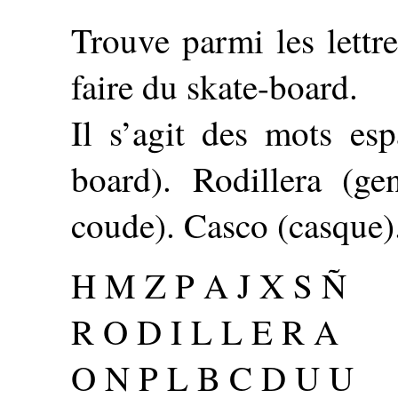
Trouve parmi les lettr
faire du skate-board.
Il s’agit des mots es
board). Rodillera (ge
coude). Casco (casque)
H M Z P A J X S Ñ
R O D I L L E R A
O N P L B C D U U