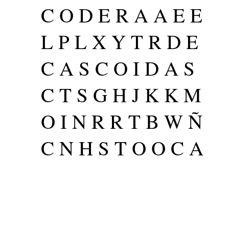
C O D E R A A E E
L P L X Y T R D E
C A S C O I D A S
C T S G H J K K M
O I N R R T B W Ñ
C N H S T O O C A